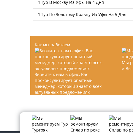
Тур В Москву Из Уфы На 4 Дня
Тур По Золотому Кольцу Из Уфы На 5 Дня
Как мы работаем
Мы р
и Вы
Звоните к нам в офис, Вас
проконсультирует опытный
менеджер, который знает о всех
актуальных предложениях