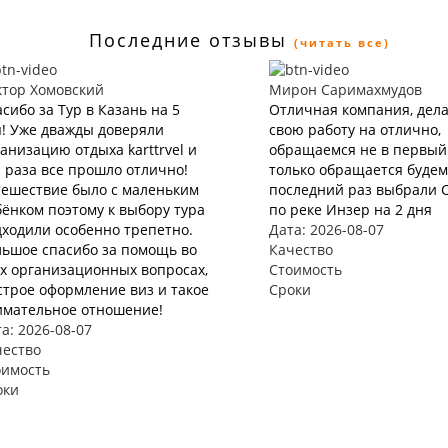
Последние отзывы
(читать все)
ктор Хомовский
Мирон Саримахмудов
сибо за Тур в Казань на 5
Отличная компания, дел
! Уже дважды доверяли
свою работу на отлично,
анизацию отдыха karttrvel и
обращаемся не в первый 
 раза все прошло отлично!
только обращается будем 
тешествие было с маленьким
последний раз выбрали 
ёнком поэтому к выбору тура
по реке Инзер на 2 дня
ходили особенно трепетно.
Дата: 2026-08-07
льшое спасибо за помощь во
Качество
х организационных вопросах,
Стоимость
трое оформление виз и такое
Сроки
имательное отношение!
а: 2026-08-07
чество
оимость
оки