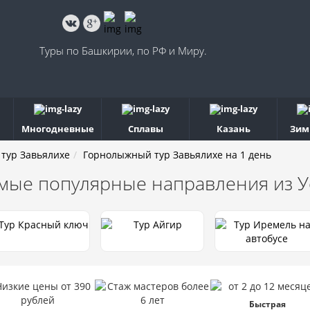
Туры по Башкирии, по РФ и Миру.
Многодневные
Сплавы
Казань
Зим
тур Завьялихе
Горнолыжный тур Завьялихе на 1 день
мые популярные направления
из 
Быстрая