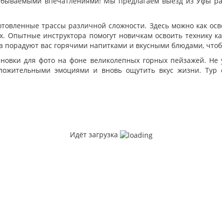
абываемыми впечатлениями! Мы предлагаем выезд из Уфы ран
отовленные трассы различной сложности. Здесь можно как осв
х. Опытные инструктора помогут новичкам освоить технику ка
 порадуют вас горячими напитками и вкусными блюдами, чтобы
ановки для фото на фоне великолепных горных пейзажей. Не
ожительными эмоциями и вновь ощутить вкус жизни. Тур с
Идёт загрузка