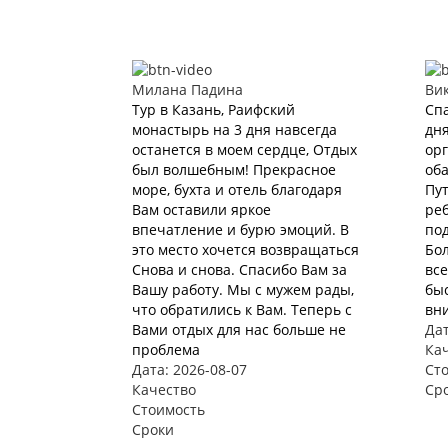
Милана Падина
Ви
Тур в Казань, Раифский
Спа
монастырь на 3 дня навсегда
дня
останется в моем сердце, Отдых
орг
был волшебным! Прекрасное
оба
море, бухта и отель благодаря
Пу
Вам оставили яркое
реб
впечатление и бурю эмоций. В
под
это место хочется возвращаться
Бо
Снова и снова. Спасибо Вам за
все
Вашу работу. Мы с мужем рады,
быс
что обратились к Вам. Теперь с
вн
Вами отдых для нас больше не
Дат
проблема
Ка
Дата: 2026-08-07
Ст
Качество
Ср
Стоимость
Сроки