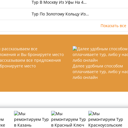
Тур В Москву Из Уфы На 4…
Тур По Золотому Кольцу Из…
Показать все
ассказываем все предложения
 бронируете место
Далее удобным способом
оплачиваете тур, либо у нас
либо онлайн