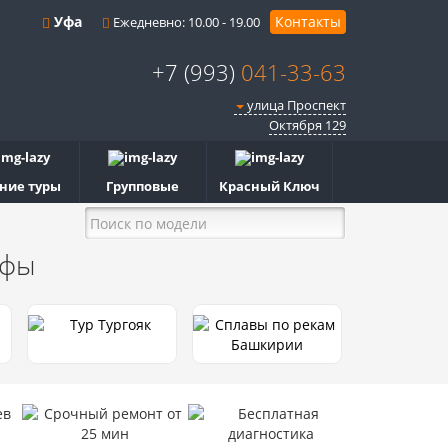
Уфа
Контакты
Ежедневно: 10.00 - 19.00
+7 (993)
041-33-63
улица Проспект
Октября 129
ние туры
Групповые
Красный Ключ
Уфы