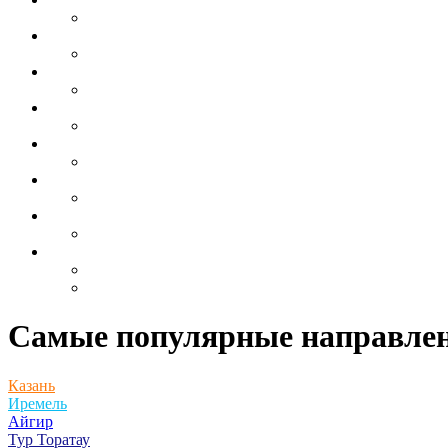
Самые популярные направле
Казань
Иремель
Айгир
Тур Торатау