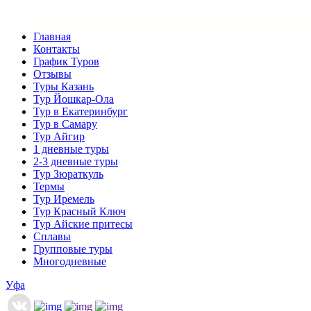
Главная
Контакты
График Туров
Отзывы
Туры Казань
Тур Йошкар-Ола
Тур в Екатеринбург
Тур в Самару
Тур Айгир
1 дневные туры
2-3 дневные туры
Тур Зюраткуль
Термы
Тур Иремель
Тур Красный Ключ
Тур Айские притесы
Сплавы
Групповые туры
Многодневные
Уфа