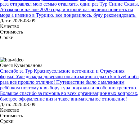
раза отправлял мою семью отдыхать, один раз Тур Синие Скалы,
Абзаково в начале 2020 года, и второй раз решили полететь на
моря а именно в Турцию, все понравилось, буду рекомендовать.
Дата: 2026-08-09
Качество
Стоимость
Сроки
Олеся Кувырканова
Спасибо за Тур Красноусольские источники и Страусиная
ферма! Уже дважды доверяли организацию отдыха karttrvel и оба
раза все прошло отлично! Путешествие было с маленьким
ребёнком поэтому к выбору тура подходили особенно трепетно.
Большое спасибо за помощь во всех организационных вопросах,
быстрое оформление виз и такое внимательное отношение!
Дата: 2026-08-09
Качество
Стоимость
Сроки