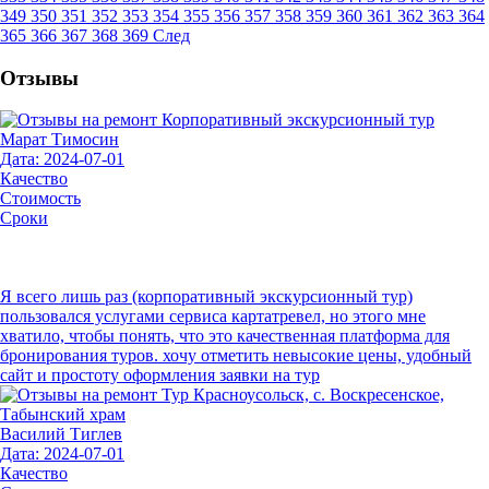
349
350
351
352
353
354
355
356
357
358
359
360
361
362
363
364
365
366
367
368
369
След
Отзывы
Марат Тимосин
Дата: 2024-07-01
Качество
Стоимость
Сроки
Я всего лишь раз (корпоративный экскурсионный тур)
пользовался услугами сервиса картатревел, но этого мне
хватило, чтобы понять, что это качественная платформа для
бронирования туров. хочу отметить невысокие цены, удобный
сайт и простоту оформления заявки на тур
Василий Тиглев
Дата: 2024-07-01
Качество