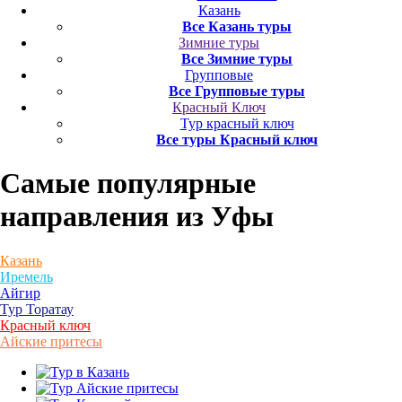
Казань
Все Казань туры
Зимние туры
Все Зимние туры
Групповые
Все Групповые туры
Красный Ключ
Тур красный ключ
Все туры Красный ключ
Самые популярные
направления
из Уфы
Казань
Иремель
Айгир
Тур Торатау
Красный ключ
Айские притесы