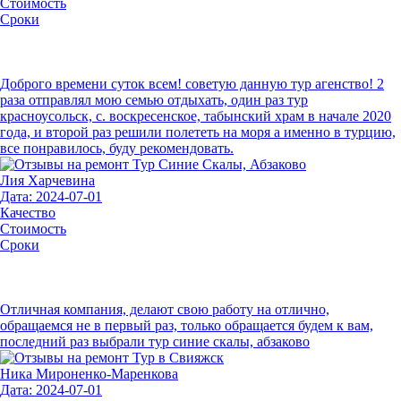
Стоимость
Сроки
Доброго времени суток всем! советую данную тур агенство! 2
раза отправлял мою семью отдыхать, один раз тур
красноусольск, с. воскресенское, табынский храм в начале 2020
года, и второй раз решили полететь на моря а именно в турцию,
все понравилось, буду рекомендовать.
Лия Харчевина
Дата: 2024-07-01
Качество
Стоимость
Сроки
Отличная компания, делают свою работу на отлично,
обращаемся не в первый раз, только обращается будем к вам,
последний раз выбрали тур синие скалы, абзаково
Ника Мироненко-Маренкова
Дата: 2024-07-01