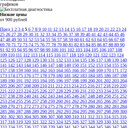
графиков
Низкие цены
от 900 рублей
Пред
1
2
3
4
5
6
7
8
9
10
11
12
13
14
15
16
17
18
19
20
21
22
23
24
25
26
27
28
29
30
31
32
33
34
35
36
37
38
39
40
41
42
43
44
45
46
47
48
49
50
51
52
53
54
55
56
57
58
59
60
61
62
63
64
65
66
67
68
69
70
71
72
73
74
75
76
77
78
79
80
81
82
83
84
85
86
87
88
89
90
91
92
93
94
95
96
97
98
99
100
101
102
103
104
105
106
107
108
109
110
111
112
113
114
115
116
117
118
119
120
121
122
123
124
125
126
127
128
129
130
131
132
133
134
135
136
137
138
139
140
141
142
143
144
145
146
147
148
149
150
151
152
153
154
155
156
157
158
159
160
161
162
163
164
165
166
167
168
169
170
171
172
173
174
175
176
177
178
179
180
181
182
183
184
185
186
187
188
189
190
191
192
193
194
195
196
197
198
199
200
201
202
203
204
205
206
207
208
209
210
211
212
213
214
215
216
217
218
219
220
221
222
223
224
225
226
227
228
229
230
231
232
233
234
235
236
237
238
239
240
241
242
243
244
245
246
247
248
249
250
251
252
253
254
255
256
257
258
259
260
261
262
263
264
265
266
267
268
269
270
271
272
273
274
275
276
277
278
279
280
281
282
283
284
285
286
287
288
289
290
291
292
293
294
295
296
297
298
299
300
301
302
303
304
305
306
307
308
309
310
311
312
313
314
315
316
317
318
319
320
321
322
323
324
325
326
327
328
329
330
331
332
333
334
335
336
337
338
339
340
341
342
343
344
345
346
347
348