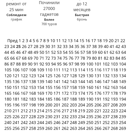
Соблюдаем
Быстрая
график
бронь
Более
700 туров
Пред
1
2
3
4
5
6
7
8
9
10
11
12
13
14
15
16
17
18
19
20
21
22
23
24
25
26
27
28
29
30
31
32
33
34
35
36
37
38
39
40
41
42
43
44
45
46
47
48
49
50
51
52
53
54
55
56
57
58
59
60
61
62
63
64
65
66
67
68
69
70
71
72
73
74
75
76
77
78
79
80
81
82
83
84
85
86
87
88
89
90
91
92
93
94
95
96
97
98
99
100
101
102
103
104
105
106
107
108
109
110
111
112
113
114
115
116
117
118
119
120
121
122
123
124
125
126
127
128
129
130
131
132
133
134
135
136
137
138
139
140
141
142
143
144
145
146
147
148
149
150
151
152
153
154
155
156
157
158
159
160
161
162
163
164
165
166
167
168
169
170
171
172
173
174
175
176
177
178
179
180
181
182
183
184
185
186
187
188
189
190
191
192
193
194
195
196
197
198
199
200
201
202
203
204
205
206
207
208
209
210
211
212
213
214
215
216
217
218
219
220
221
222
223
224
225
226
227
228
229
230
231
232
233
234
235
236
237
238
239
240
241
242
243
244
245
246
247
248
249
250
251
252
253
254
255
256
257
258
259
260
261
262
263
264
265
266
267
268
269