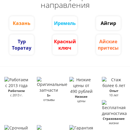
направления
Казань
Иремель
Айгир
Тур
Красный
Айские
Торатау
ключ
притесы
Работаем
Опыт
с 2013 г.
10 лет
5+
Низкие
отзывы
цены
Страхование
жизни