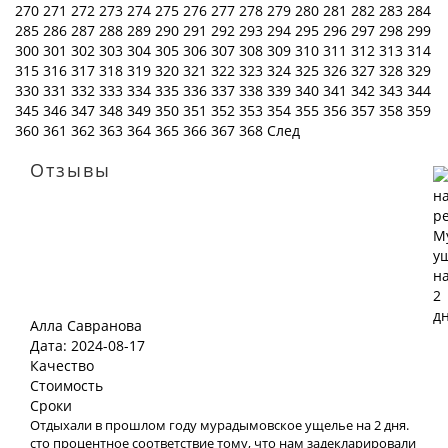
270
271
272
273
274
275
276
277
278
279
280
281
282
283
284
285
286
287
288
289
290
291
292
293
294
295
296
297
298
299
300
301
302
303
304
305
306
307
308
309
310
311
312
313
314
315
316
317
318
319
320
321
322
323
324
325
326
327
328
329
330
331
332
333
334
335
336
337
338
339
340
341
342
343
344
345
346
347
348
349
350
351
352
353
354
355
356
357
358
359
360
361
362
363
364
365
366
367
368
След
Отзывы
Алла Савранова
Дата: 2024-08-17
Качество
Стоимость
Сроки
Отдыхали в прошлом году мурадымовское ущелье на 2 дня.
сто процентное соответствие тому, что нам задекларировали