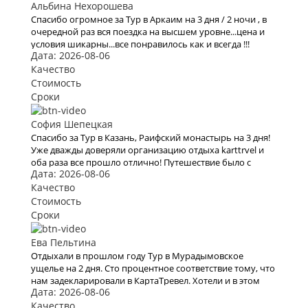
Альбина Нехорошева
Спасибо огромное за Тур в Аркаим на 3 дня / 2 ночи , в
очередной раз вся поездка на высшем уровне...цена и
условия шикарны...все понравилось как и всегда !!!
Дата: 2026-08-06
Качество
Стоимость
Сроки
София Шепецкая
Спасибо за Тур в Казань, Раифский монастырь на 3 дня!
Уже дважды доверяли организацию отдыха karttrvel и
оба раза все прошло отлично! Путешествие было с
Дата: 2026-08-06
маленьким ребёнком поэтому к выбору тура подходили
особенно трепетно. Большое спасибо за помощь во
Качество
всех организационных вопросах, быстрое оформление
Стоимость
виз и такое внимательное отношение!
Сроки
Ева Пельтина
Отдыхали в прошлом году Тур в Мурадымовское
ущелье на 2 дня. Сто процентное соответствие тому, что
нам задекларировали в КартаТревел. Хотели и в этом
Дата: 2026-08-06
году воспользоваться их услугами, но видимо эта
пандемия все испортит.
Качество