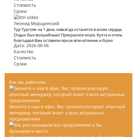
Стоимость
Сроки
Леонид Морщинский
Тур Тургояк на 1 день навсегда останется в моем сердце,
Отдых был волшебным! Прекрасное море, бухта и отель
благодаря Вам оставили яркое впечатление и бурю
Дата: 2026-08-06
эмоций. В это место хочется возвращаться Снова и
снова. Спасибо Вам за Вашу работу. Мы с мужем рады,
Качество
что обратились к Вам. Теперь с Вами отдых для нас
Стоимость
больше не проблема
Сроки
Как мы работаем
Звоните к нам в офис, Вас проконсультирует опытный
менеджер, который знает о всех актуальных
предложениях