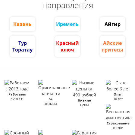
направления
Казань
Иремель
Айгир
Тур
Красный
Айские
Торатау
ключ
притесы
Работаем
Опыт
с 2013 г.
10 лет
5+
Низкие
отзывы
цены
Страхование
жизни