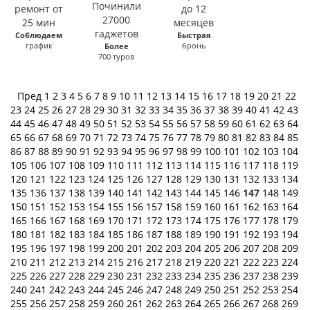
Соблюдаем
Быстрая
график
бронь
Более
700 туров
Пред
1
2
3
4
5
6
7
8
9
10
11
12
13
14
15
16
17
18
19
20
21
22
23
24
25
26
27
28
29
30
31
32
33
34
35
36
37
38
39
40
41
42
43
44
45
46
47
48
49
50
51
52
53
54
55
56
57
58
59
60
61
62
63
64
65
66
67
68
69
70
71
72
73
74
75
76
77
78
79
80
81
82
83
84
85
86
87
88
89
90
91
92
93
94
95
96
97
98
99
100
101
102
103
104
105
106
107
108
109
110
111
112
113
114
115
116
117
118
119
120
121
122
123
124
125
126
127
128
129
130
131
132
133
134
135
136
137
138
139
140
141
142
143
144
145
146
147
148
149
150
151
152
153
154
155
156
157
158
159
160
161
162
163
164
165
166
167
168
169
170
171
172
173
174
175
176
177
178
179
180
181
182
183
184
185
186
187
188
189
190
191
192
193
194
195
196
197
198
199
200
201
202
203
204
205
206
207
208
209
210
211
212
213
214
215
216
217
218
219
220
221
222
223
224
225
226
227
228
229
230
231
232
233
234
235
236
237
238
239
240
241
242
243
244
245
246
247
248
249
250
251
252
253
254
255
256
257
258
259
260
261
262
263
264
265
266
267
268
269